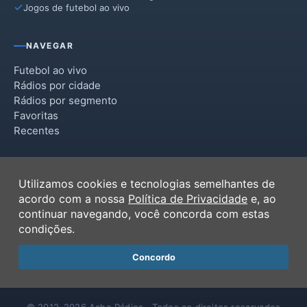
Jogos de futebol ao vivo
NAVEGAR
Futebol ao vivo
Rádios por cidade
Rádios por segmento
Favoritas
Recentes
INSTITUCIONAL
Utilizamos cookies e tecnologias semelhantes de
Termos de Uso
acordo com a nossa
Política de Privacidade
e, ao
Política de Privacidade
continuar navegando, você concorda com estas
Ferramentas
condições.
Contato
Concordo
© 2012–2026 Ache Rádios · Todos os direitos reservados