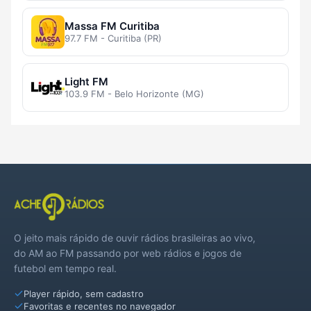
Massa FM Curitiba
97.7 FM - Curitiba (PR)
Light FM
103.9 FM - Belo Horizonte (MG)
O jeito mais rápido de ouvir rádios brasileiras ao vivo,
do AM ao FM passando por web rádios e jogos de
futebol em tempo real.
Player rápido, sem cadastro
Favoritas e recentes no navegador