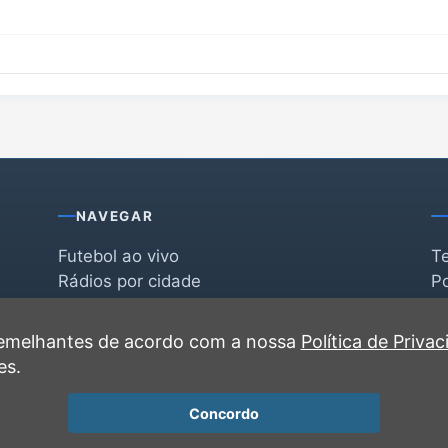
NAVEGAR
Futebol ao vivo
T
Rádios por cidade
Po
Rádios por segmento
F
po
Favoritas
C
 semelhantes de acordo com a nossa
Política de Priva
Recentes
es.
Concordo