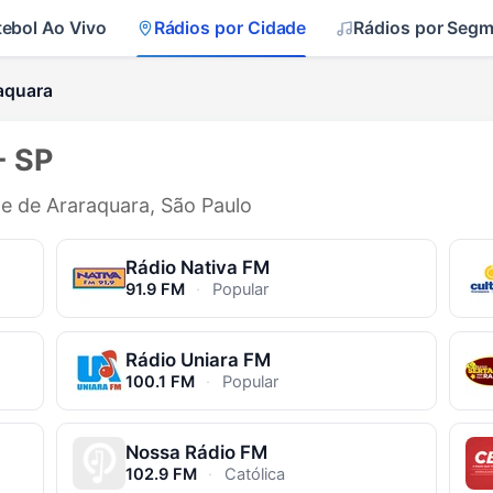
tebol Ao Vivo
Rádios por Cidade
Rádios por Seg
aquara
- SP
de de Araraquara, São Paulo
Rádio Nativa FM
91.9 FM
·
Popular
Rádio Uniara FM
100.1 FM
·
Popular
Nossa Rádio FM
102.9 FM
·
Católica