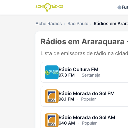
Fu
Ache Rádios
São Paulo
Rádios em Arar
Rádios em Araraquara 
Lista de emissoras de rádio na cida
Rádio Cultura FM
97.3 FM
·
Sertaneja
Rádio Morada do Sol FM
98.1 FM
·
Popular
Rádio Morada do Sol AM
640 AM
·
Popular