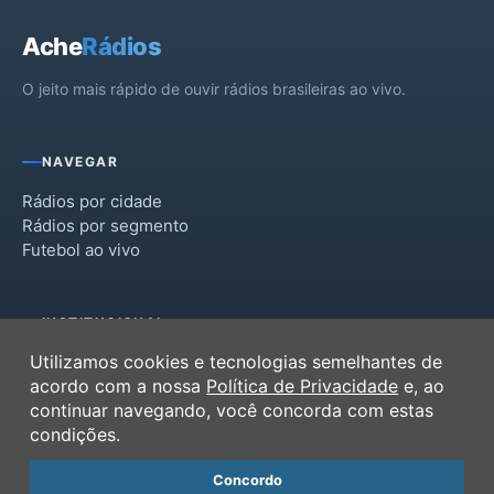
Ache
Rádios
O jeito mais rápido de ouvir rádios brasileiras ao vivo.
NAVEGAR
Rádios por cidade
Rádios por segmento
Futebol ao vivo
INSTITUCIONAL
Utilizamos cookies e tecnologias semelhantes de
Termos de Uso
acordo com a nossa
Política de Privacidade
e, ao
Política de Privacidade
continuar navegando, você concorda com estas
Ferramentas
condições.
Contato
Concordo