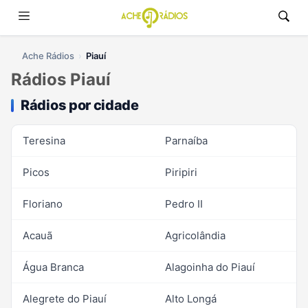
Ache Rádios
Piauí
Rádios Piauí
Rádios por cidade
Teresina
Parnaíba
Picos
Piripiri
Floriano
Pedro II
Acauã
Agricolândia
Água Branca
Alagoinha do Piauí
Alegrete do Piauí
Alto Longá