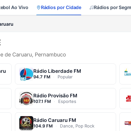
tebol Ao Vivo
Rádios por Cidade
Rádios por Seg
aruaru
E
ade de Caruaru, Pernambuco
aru
Rádio Liberdade FM
94.7 FM
·
Popular
Rádio Provisão FM
107.1 FM
·
Esportes
Rádio Caruaru FM
104.9 FM
·
Dance, Pop Rock