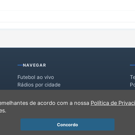
NAVEGAR
Futebol ao vivo
T
Rádios por cidade
Po
Rádios por segmento
F
po
Favoritas
C
 semelhantes de acordo com a nossa
Política de Priva
Recentes
es.
Concordo