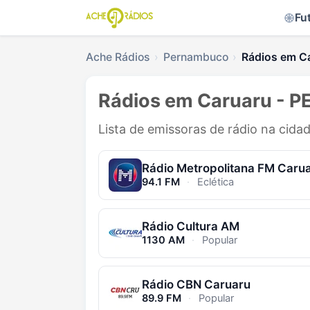
Fu
Ache Rádios
Pernambuco
Rádios em C
Rádios em Caruaru - P
Lista de emissoras de rádio na cid
Rádio Metropolitana FM Caru
94.1 FM
·
Eclética
Rádio Cultura AM
1130 AM
·
Popular
Rádio CBN Caruaru
89.9 FM
·
Popular