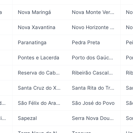
a
Nova Maringá
Nova Monte Verde
No
Nova Xavantina
Novo Horizonte do Norte
No
Paranatinga
Pedra Preta
Pontes e Lacerda
Porto dos Gaúchos
Po
Reserva do Cabaçal
Ribeirão Cascalheira
Ri
Santa Cruz do Xingu
Santa Rita do Trivelato
Sa
Santo Antônio do Leverger
São Félix do Araguaia
São José do Povo
São Pedro da Cipa
Sapezal
Serra Nova Dourada
So