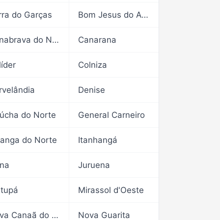
rra do Garças
Bom Jesus do Araguaia
Canabrava do Norte
Canarana
líder
Colniza
rvelândia
Denise
úcha do Norte
General Carneiro
iranga do Norte
Itanhangá
ína
Juruena
tupá
Mirassol d'Oeste
Nova Canaã do Norte
Nova Guarita