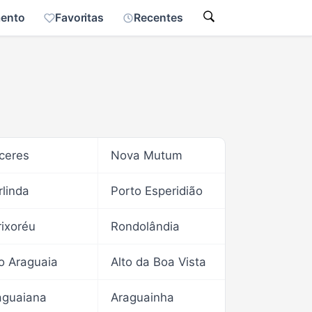
mento
Favoritas
Recentes
ceres
Nova Mutum
rlinda
Porto Esperidião
rixoréu
Rondolândia
to Araguaia
Alto da Boa Vista
aguaiana
Araguainha