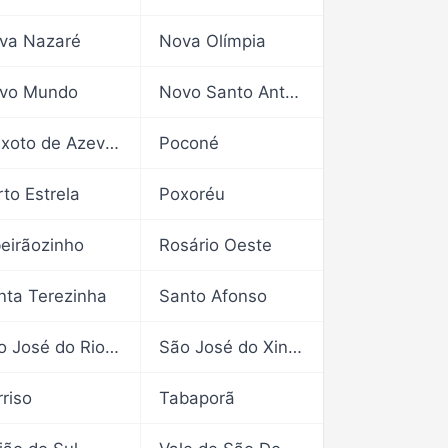
va Nazaré
Nova Olímpia
vo Mundo
Novo Santo Antônio
Peixoto de Azevedo
Poconé
rto Estrela
Poxoréu
beirãozinho
Rosário Oeste
nta Terezinha
Santo Afonso
São José do Rio Claro
São José do Xingu
rriso
Tabaporã