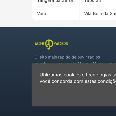
Tangará da Serra
Tapurah
Vera
O jeito mais rápido de ouvir rádios
brasileiras ao vivo, do AM ao FM passando
por web rádios e jogos de futebol em tem
Utilizamos cookies e tecnologias
real.
você concorda com estas condiçõ
Player rápido, sem cadastro
Favoritas e recentes no navegador
Jogos de futebol ao vivo