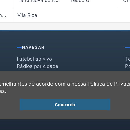
Terra Nova do Norte
Tesouro
Un
Vila Bela da Santíssima Trindade
Vila Rica
NAVEGAR
Futebol ao vivo
T
Rádios por cidade
Po
Rádios por segmento
F
po
Favoritas
C
 semelhantes de acordo com a nossa
Política de Priva
Recentes
es.
Concordo