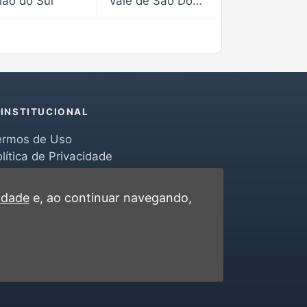
ião do Sul
Vale de São Domingos
INSTITUCIONAL
ermos de Uso
lítica de Privacidade
erramentas
ontato
cidade
e, ao continuar navegando,