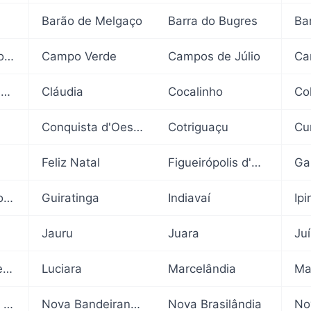
Barão de Melgaço
Barra do Bugres
Ba
Campo Novo do Parecis
Campo Verde
Campos de Júlio
Chapada dos Guimarães
Cláudia
Cocalinho
Co
Conquista d'Oeste
Cotriguaçu
Cu
Feliz Natal
Figueirópolis d'Oeste
Ga
Guarantã do Norte
Guiratinga
Indiavaí
Ip
Jauru
Juara
Ju
Lucas do Rio Verde
Luciara
Marcelândia
Ma
Nossa Senhora do Livramento
Nova Bandeirantes
Nova Brasilândia