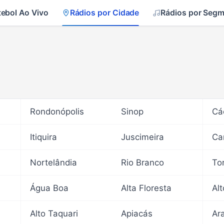
tebol Ao Vivo
Rádios por Cidade
Rádios por Seg
Rondonópolis
Sinop
Cá
Itiquira
Juscimeira
Ca
Nortelândia
Rio Branco
To
Água Boa
Alta Floresta
Al
Alto Taquari
Apiacás
Ar