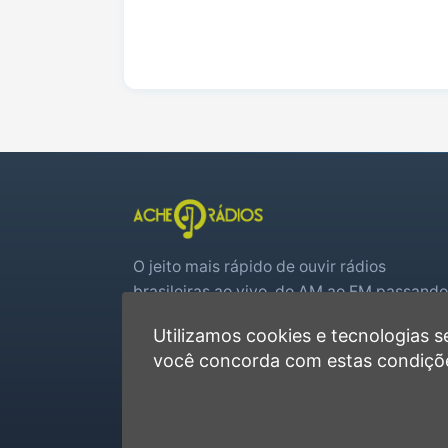
O jeito mais rápido de ouvir rádios
brasileiras ao vivo, do AM ao FM passando
por web rádios e jogos de futebol em tem
Utilizamos cookies e tecnologias
real.
você concorda com estas condiçõ
Player rápido, sem cadastro
Favoritas e recentes no navegador
Jogos de futebol ao vivo