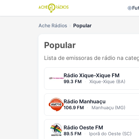
Fu
Ache Rádios
Popular
Popular
Lista de emissoras de rádio na cate
Rádio Xique-Xique FM
99.3 FM
·
Xique-Xique (BA)
Rádio Manhuaçu
106.9 FM
·
Manhuaçu (MG)
Rádio Oeste FM
89.5 FM
·
Iporã do Oeste (SC)