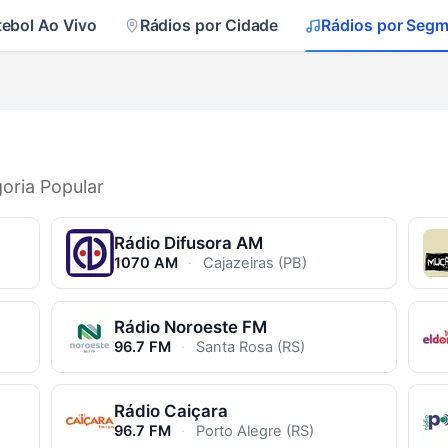
tebol Ao Vivo
Rádios por Cidade
Rádios por Seg
goria Popular
Rádio Difusora AM
1070 AM
·
Cajazeiras (PB)
Rádio Noroeste FM
96.7 FM
·
Santa Rosa (RS)
Rádio Caiçara
96.7 FM
·
Porto Alegre (RS)