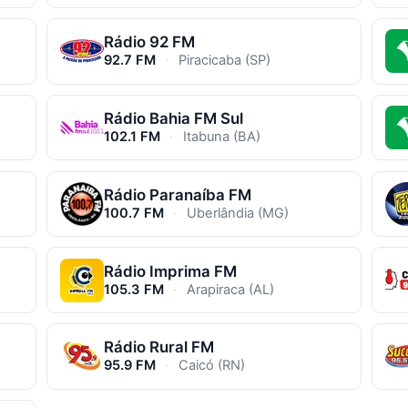
Rádio 92 FM
92.7 FM
·
Piracicaba (SP)
Rádio Bahia FM Sul
102.1 FM
·
Itabuna (BA)
Rádio Paranaíba FM
100.7 FM
·
Uberlândia (MG)
Rádio Imprima FM
105.3 FM
·
Arapiraca (AL)
Rádio Rural FM
95.9 FM
·
Caicó (RN)