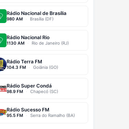
Rádio Nacional de Brasília
980 AM
·
Brasília (DF)
Rádio Nacional Rio
1130 AM
·
Rio de Janeiro (RJ)
Rádio Terra FM
104.3 FM
·
Goiânia (GO)
Rádio Super Condá
98.9 FM
·
Chapecó (SC)
Rádio Sucesso FM
95.5 FM
·
Serra do Ramalho (BA)