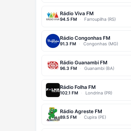
Rádio Viva FM
94.5 FM
·
Farroupilha (RS)
Rádio Congonhas FM
91.3 FM
·
Congonhas (MG)
Rádio Guanambi FM
96.3 FM
·
Guanambi (BA)
Rádio Folha FM
102.1 FM
·
Londrina (PR)
Rádio Agreste FM
89.5 FM
·
Cupira (PE)