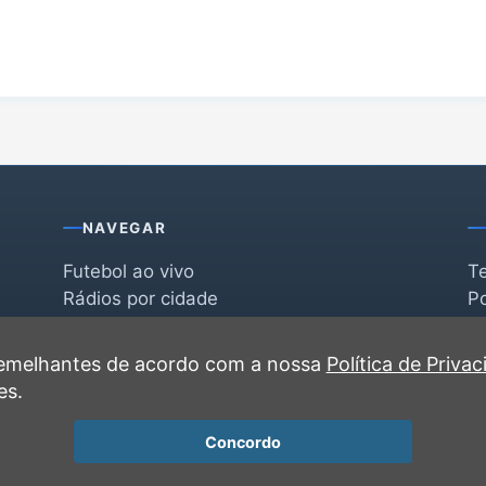
NAVEGAR
Futebol ao vivo
T
Rádios por cidade
Po
Rádios por segmento
F
po
Favoritas
C
 semelhantes de acordo com a nossa
Política de Priva
Recentes
es.
Concordo