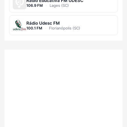
Rádio Educativa FM UDESC
106.9 FM
·
Lages (SC)
Rádio Udesc FM
100.1 FM
·
Florianópolis (SC)