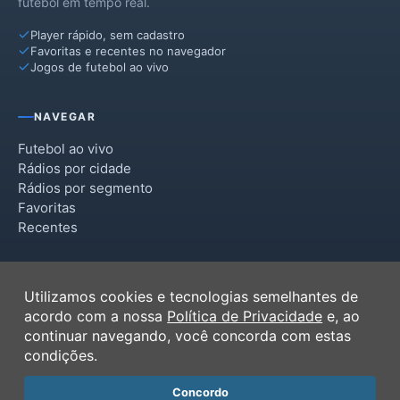
futebol em tempo real.
Player rápido, sem cadastro
Favoritas e recentes no navegador
Jogos de futebol ao vivo
NAVEGAR
Futebol ao vivo
Rádios por cidade
Rádios por segmento
Favoritas
Recentes
INSTITUCIONAL
Utilizamos cookies e tecnologias semelhantes de
Termos de Uso
acordo com a nossa
Política de Privacidade
e, ao
Política de Privacidade
continuar navegando, você concorda com estas
Ferramentas
condições.
Contato
Concordo