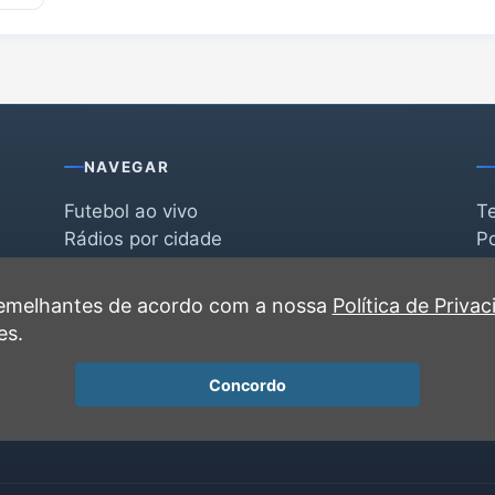
NAVEGAR
Futebol ao vivo
T
Rádios por cidade
Po
Rádios por segmento
F
po
Favoritas
C
 semelhantes de acordo com a nossa
Política de Priva
Recentes
es.
Concordo