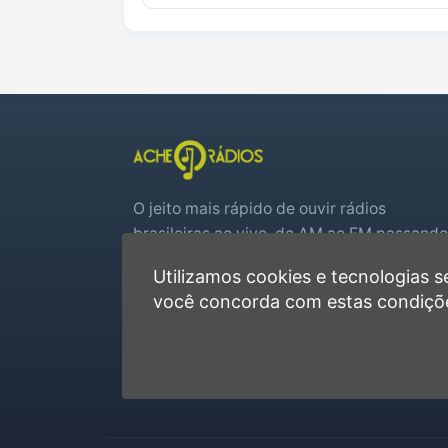
O jeito mais rápido de ouvir rádios
brasileiras ao vivo, do AM ao FM passando
por web rádios e jogos de futebol em tem
Utilizamos cookies e tecnologias
real.
você concorda com estas condiçõ
Player rápido, sem cadastro
Favoritas e recentes no navegador
Jogos de futebol ao vivo