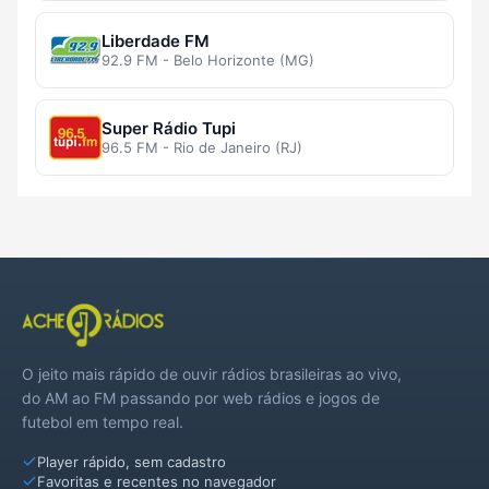
Liberdade FM
92.9 FM - Belo Horizonte (MG)
Super Rádio Tupi
96.5 FM - Rio de Janeiro (RJ)
O jeito mais rápido de ouvir rádios brasileiras ao vivo,
do AM ao FM passando por web rádios e jogos de
futebol em tempo real.
Player rápido, sem cadastro
Favoritas e recentes no navegador