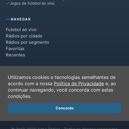
Jogos de futebol ao vivo
NAVEGAR
Futebol ao vivo
Rádios por cidade
Rádios por segmento
Favoritas
Recentes
INSTITUCIONAL
Utilizamos cookies e tecnologias semelhantes de
Termos de Uso
acordo com a nossa
Política de Privacidade
e, ao
Política de Privacidade
continuar navegando, você concorda com estas
Ferramentas
condições.
Contato
Concordo
© 2012–2026 Ache Rádios · Todos os direitos reservados