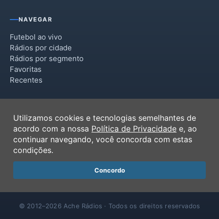
NAVEGAR
Futebol ao vivo
Rádios por cidade
Rádios por segmento
Favoritas
Recentes
INSTITUCIONAL
Utilizamos cookies e tecnologias semelhantes de
Termos de Uso
acordo com a nossa
Política de Privacidade
e, ao
Política de Privacidade
continuar navegando, você concorda com estas
Ferramentas
condições.
Contato
Concordo
© 2012–2026 Ache Rádios · Todos os direitos reservados