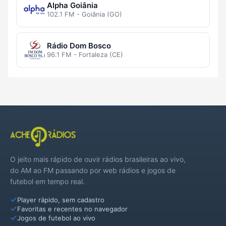
Alpha Goiânia
102.1 FM - Goiânia (GO)
Rádio Dom Bosco
96.1 FM - Fortaleza (CE)
O jeito mais rápido de ouvir rádios brasileiras ao vivo,
do AM ao FM passando por web rádios e jogos de
futebol em tempo real.
Player rápido, sem cadastro
Favoritas e recentes no navegador
Jogos de futebol ao vivo