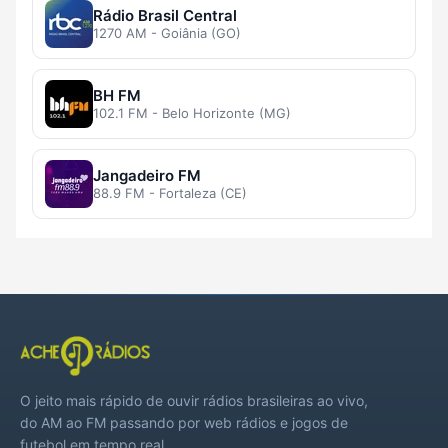
Rádio Brasil Central
1270 AM - Goiânia (GO)
BH FM
102.1 FM - Belo Horizonte (MG)
Jangadeiro FM
88.9 FM - Fortaleza (CE)
O jeito mais rápido de ouvir rádios brasileiras ao vivo,
do AM ao FM passando por web rádios e jogos de
futebol em tempo real.