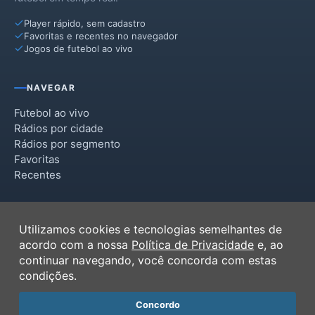
Player rápido, sem cadastro
Favoritas e recentes no navegador
Jogos de futebol ao vivo
NAVEGAR
Futebol ao vivo
Rádios por cidade
Rádios por segmento
Favoritas
Recentes
INSTITUCIONAL
Utilizamos cookies e tecnologias semelhantes de
Termos de Uso
acordo com a nossa
Política de Privacidade
e, ao
Política de Privacidade
continuar navegando, você concorda com estas
Ferramentas
condições.
Contato
Concordo