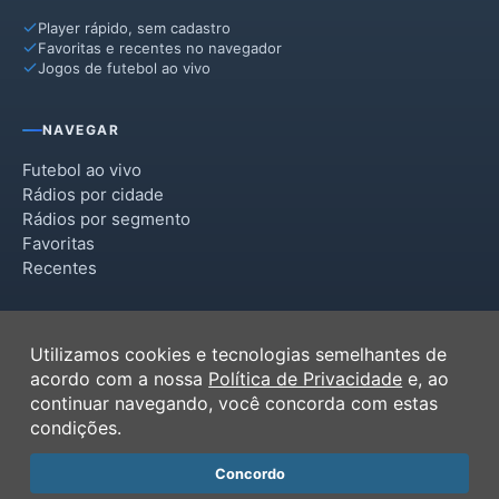
Player rápido, sem cadastro
Favoritas e recentes no navegador
Jogos de futebol ao vivo
NAVEGAR
Futebol ao vivo
Rádios por cidade
Rádios por segmento
Favoritas
Recentes
INSTITUCIONAL
Utilizamos cookies e tecnologias semelhantes de
Termos de Uso
acordo com a nossa
Política de Privacidade
e, ao
Política de Privacidade
continuar navegando, você concorda com estas
Ferramentas
condições.
Contato
Concordo