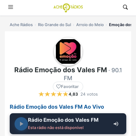
Ache Rádios
Rio Grande do Sul
Arroio do Meio
Emoção dos Va
Rádio Emoção dos Vales FM
· 90.1
FM
Favoritar
4,83
24 votos
Rádio Emoção dos Vales FM Ao Vivo
Rádio Emoção dos Vales FM
Esta rádio não está disponível