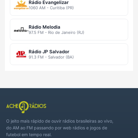
Rádio Evangelizar
1060 AM - Curitiba (PR)
Rádio Melodia
97.5 FM - Rio de Janeiro (RJ)
Rádio JP Salvador
91.3 FM - Salvador (BA)
O jeito mais rápido de ouvir rádios brasileiras ao vivo,
do AM ao FM passando por web rádios e jogos de
futebol em tempo real.