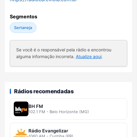
Segmentos
Sertaneja
Se você é o responsável pela rádio e encontrou
alguma informação incorreta.
Atualize aqui
.
Rádios recomendadas
BH FM
102.1 FM - Belo Horizonte (MG)
Rádio Evangelizar
1060 AM - Curitiba (PR)