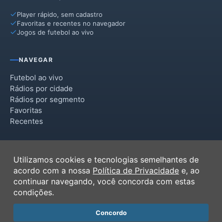
Player rápido, sem cadastro
Favoritas e recentes no navegador
Jogos de futebol ao vivo
NAVEGAR
Futebol ao vivo
Rádios por cidade
Rádios por segmento
Favoritas
Recentes
INSTITUCIONAL
Utilizamos cookies e tecnologias semelhantes de
Termos de Uso
acordo com a nossa
Política de Privacidade
e, ao
Política de Privacidade
continuar navegando, você concorda com estas
Ferramentas
condições.
Contato
Concordo