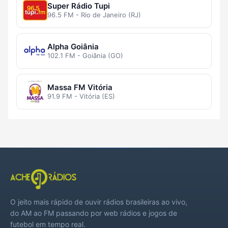
Super Rádio Tupi
96.5 FM - Rio de Janeiro (RJ)
Alpha Goiânia
102.1 FM - Goiânia (GO)
Massa FM Vitória
91.9 FM - Vitória (ES)
O jeito mais rápido de ouvir rádios brasileiras ao vivo,
do AM ao FM passando por web rádios e jogos de
futebol em tempo real.