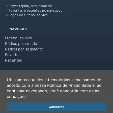
Player rápido, sem cadastro
Favoritas e recentes no navegador
Jogos de futebol ao vivo
NAVEGAR
Futebol ao vivo
Rádios por cidade
Rádios por segmento
Favoritas
Recentes
INSTITUCIONAL
Utilizamos cookies e tecnologias semelhantes de
Termos de Uso
acordo com a nossa
Política de Privacidade
e, ao
Política de Privacidade
continuar navegando, você concorda com estas
Ferramentas
condições.
Contato
Concordo