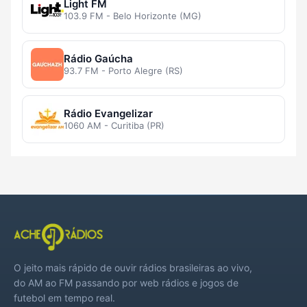
Light FM
103.9 FM - Belo Horizonte (MG)
Rádio Gaúcha
93.7 FM - Porto Alegre (RS)
Rádio Evangelizar
1060 AM - Curitiba (PR)
O jeito mais rápido de ouvir rádios brasileiras ao vivo,
do AM ao FM passando por web rádios e jogos de
futebol em tempo real.